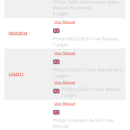
Philips Cable euroconector plano
Manual del usuario,
2 pages
User Manual
HD2528-54
Philips HD2528-54 User Manual,
1 pages
User Manual
Philips LCA2211 User Manual [en] ,
LCA2211
1 pages
User Manual
Philips LCA2211 User Manual,
2 pages
User Manual
Philips Limpiador de VHS User
Manual,