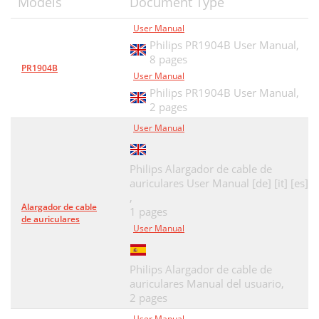
Models
Document Type
User Manual
Philips PR1904B User Manual,
8 pages
PR1904B
User Manual
Philips PR1904B User Manual,
2 pages
User Manual
Philips Alargador de cable de
auriculares User Manual [de] [it] [es]
,
Alargador de cable
1 pages
de auriculares
User Manual
Philips Alargador de cable de
auriculares Manual del usuario,
2 pages
User Manual