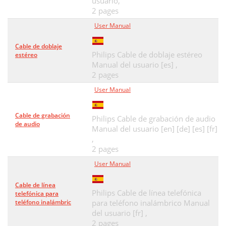
usuario,
2 pages
User Manual
Cable de doblaje
Philips Cable de doblaje estéreo
estéreo
Manual del usuario [es] ,
2 pages
User Manual
Cable de grabación
Philips Cable de grabación de audio
de audio
Manual del usuario [en] [de] [es] [fr]
,
2 pages
User Manual
Cable de línea
Philips Cable de línea telefónica
telefónica para
teléfono inalámbric
para teléfono inalámbrico Manual
del usuario [fr] ,
2 pages