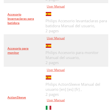
User Manual
Accesorio
levantaclaras para
Philips Accesorio levantaclaras para
batidora
batidora Manual del usuario,
2 pages
User Manual
Accesorio para
Philips Accesorio para monitor
monitor
Manual del usuario,
2 pages
User Manual
Philips ActionSleeve Manual del
usuario [en] [es] [fr] ,
2 pages
ActionSleeve
User Manual