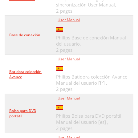
sincronización User Manual,
2 pages
User Manual
Base de conexión
Philips Base de conexión Manual
del usuario,
2 pages
User Manual
Batidora colección
Philips Batidora colección Avance
Avance
Manual del usuario [fr] ,
2 pages
User Manual
Bolsa para DVD
Philips Bolsa para DVD portátil
portátil
Manual del usuario [es] ,
2 pages
User Manual