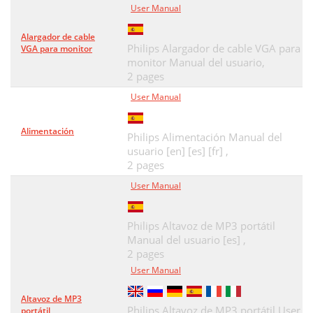
User Manual
Alargador de cable
Philips Alargador de cable VGA para
VGA para monitor
monitor Manual del usuario,
2 pages
User Manual
Alimentación
Philips Alimentación Manual del
usuario [en] [es] [fr] ,
2 pages
User Manual
Philips Altavoz de MP3 portátil
Manual del usuario [es] ,
2 pages
User Manual
Altavoz de MP3
Philips Altavoz de MP3 portátil User
portátil