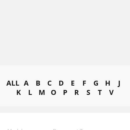
ALL
A
B
C
D
E
F
G
H
J
K
L
M
O
P
R
S
T
V