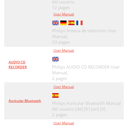
del usuario,
12 pages
User Manual
Philips Antena de televisión User
Manual,
33 pages
User Manual
AUDIO CD
Philips AUDIO CD RECORDER User
RECORDER
Manual,
2 pages
User Manual
Auricular Bluetooth
Philips Auricular Bluetooth Manual
del usuario [de] [fr] [en] [it] ,
2 pages
User Manual